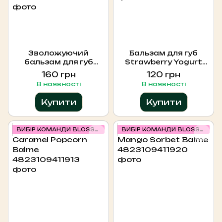
Зволожуючий
Бальзам для губ
бальзам для губ
Strawberry Yogurt
MERMADE Coco
Balme
160 грн
120 грн
Jambo 10 г
В наявності
В наявності
Купити
Купити
ВИБІР КОМАНДИ BLOSSOM
ВИБІР КОМАНДИ BLOSSOM