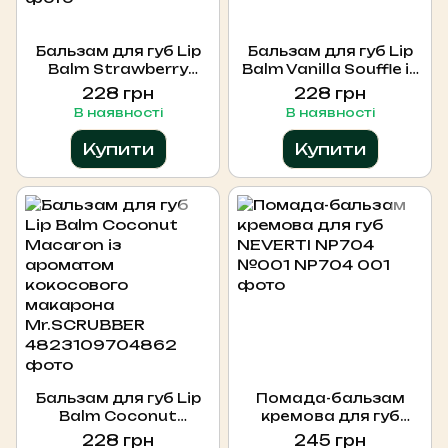
Бальзам для губ Lip
Бальзам для губ Lip
Balm Strawberry
Balm Vanilla Souffle із
Sorbet із ароматом
ароматом ванільного
228 грн
228 грн
полуничного сорбету
суфле Mr.SCRUBBER
В наявності
В наявності
Mr.SCRUBBER
Купити
Купити
Бальзам для губ Lip
Помада-бальзам
Balm Coconut
кремова для губ
Macaron із ароматом
NEVERTI NP704 №001
228 грн
245 грн