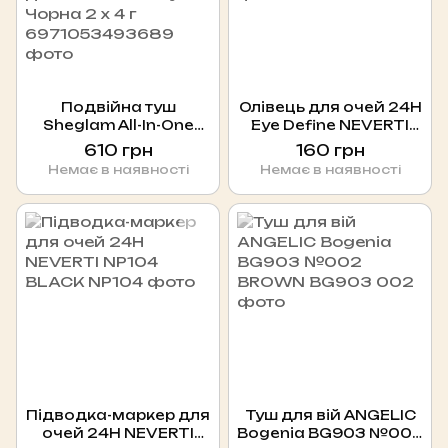
Подвійна туш
Олівець для очей 24H
Sheglam All-In-One
Eye Define NEVERTI
Volume & Length
NP100 №001
610 грн
160 грн
Mascara для
Немає в наявності
Немає в наявності
довжини і об'єму вій
Чорна 2 х 4 г
Підводка-маркер для
Туш для вій ANGELIC
очей 24H NEVERTI
Bogenia BG903 №002