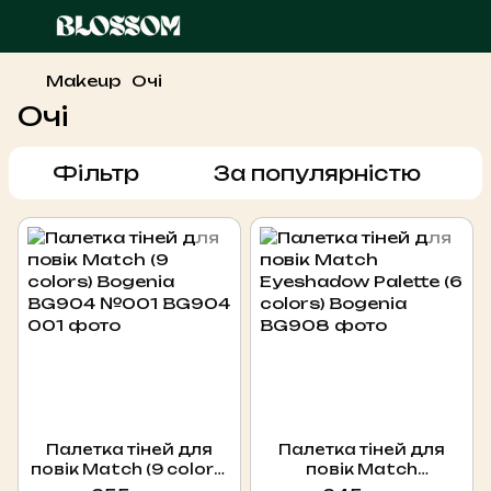
Makeup
Очі
Очі
Фільтр
За популярністю
Палетка тіней для
Палетка тіней для
повік Match (9 colors)
повік Match
Bogenia BG904 №001
Eyeshadow Palette (6