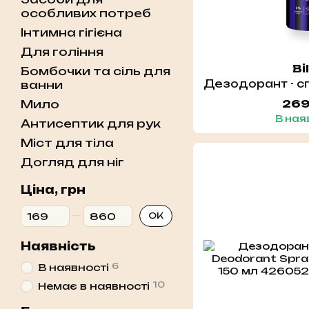
особливих потреб
Інтимна гігієна
Для гоління
Bi
Бомбочки та сіль для
ванни
269
Мило
В ная
Антисептик для рук
Міст для тіла
Догляд для ніг
Ціна, грн
Від Ціна, грн
До Ціна, грн
ОК
Наявність
6
В наявності
10
Немає в наявності