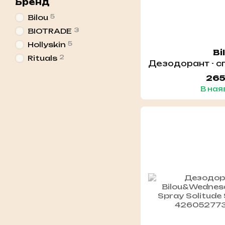
Бренд
5
Bilou
3
BIOTRADE
5
Hollyskin
Bi
2
Rituals
265
В ная