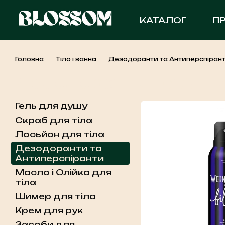
Перейти до основного контенту
КАТАЛОГ
П
Головна
Тіло і ванна
Дезодоранти та Антиперспіран
Дезодоранти та Ант
Гель для душу
Скраб для тіла
Лосьйон для тіла
Дезодоранти та
Антиперспіранти
Масло і Олійка для
тіла
Шимер для тіла
Крем для рук
Засоби для