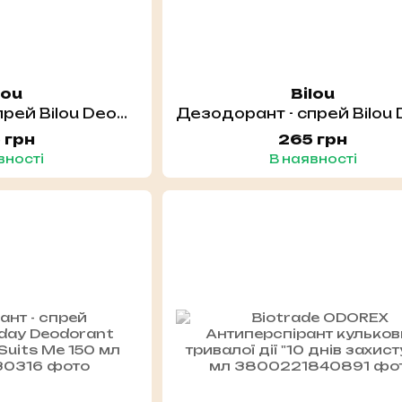
lou
Bilou
Дезодорант - спрей Bilou Deodorant Spray Bloomy Breeze 150 мл
 грн
265 грн
вності
В наявності