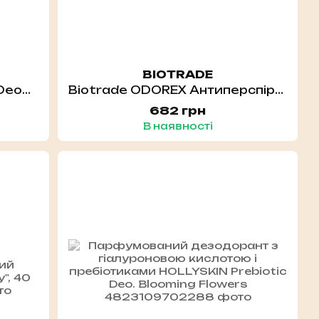
BIOTRADE
Дезодорант - спрей Bilou Deodorant Spray Flashy Flower 150 мл
Biotrade ODOREX Антиперспірант-спрей тривалої дії "10 днів захисту" , 40ml
682 грн
В наявності