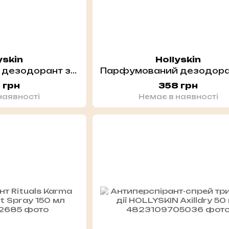
yskin
Hollyskin
Парфумований дезодорант з гіалуроновою кислотою і пребіотиками HOLLYSKIN Prebiotic Deo. Cherry Blossom
 грн
358 грн
наявності
Немає в наявності