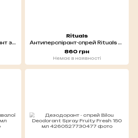
Rituals
Парфумований дезодорант з гіалуроновою кислотою і пребіотиками HOLLYSKIN Prebiotic Deo. Green Tea
Антиперспірант-спрей Rituals The Ritual of Sakura 150 мл
860 грн
Немає в наявності