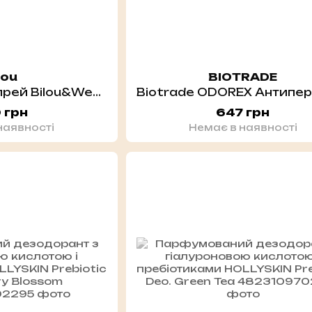
lou
BIOTRADE
Дезодорант - спрей Bilou&Wednesday Deodorant Spray Solitude Suits Me 150 мл
 грн
647 грн
наявності
Немає в наявності