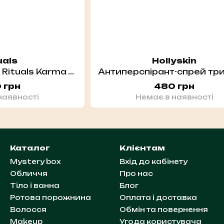
uals
Hollyskin
Антиперспірант Rituals Karma Anti-Perspirant Spray 150 мл
 грн
480 грн
наявності
Немає в наявності
Каталог
Клієнтам
Mystery box
Вхід до кабінету
Обличчя
Про нас
Тіло і ванна
Блог
Ротова порожнина
Оплата і доставка
Волосся
Обмін та повернення
Makeup
Угода користувача