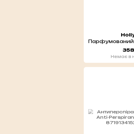
Holl
358
Немає в 