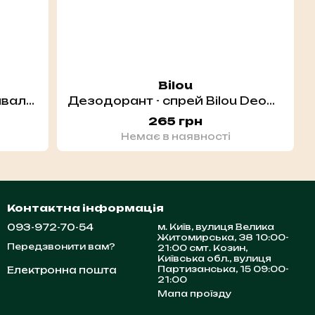
Bilou
Антиперспірант-спрей тривалої дії HOLLYSKIN Axilldry 50 мл
Дезодорант - спрей Bilou Deodorant Spray Fruity Fresh 150 мл
265 грн
Немає в наявності
Контактна інформація
093-972-70-54
м. Київ, вулиця Велика
Житомирська, 38 10:00-
Передзвонити вам?
21:00 смт. Козин,
Київська обл., вулиця
Партизанська, 15 09:00-
Електронна пошта
21:00
Мапа проїзду