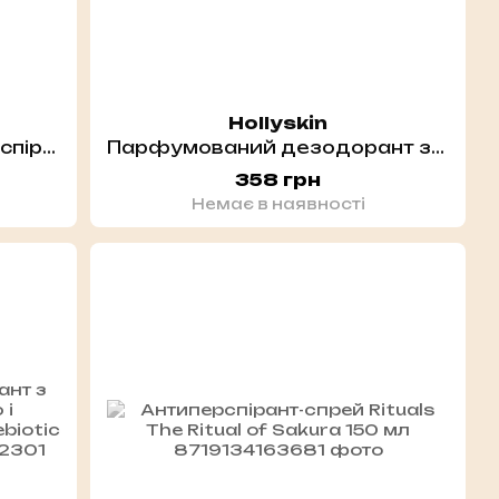
Hollyskin
Biotrade ODOREX Антиперспірант кульковий тривалої дії "10 днів захисту", 40 мл
Парфумований дезодорант з гіалуроновою кислотою і пребіотиками HOLLYSKIN Prebiotic Deo. Blooming Flowers
358 грн
Немає в наявності