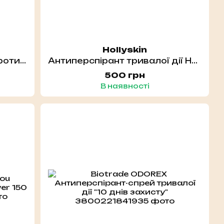
Hollyskin
Biotrade ODOREX Спрей проти потовиділення ніг тривалої дії, 40 мл
Антиперспірант тривалої дії HOLLYSKIN Axilldry 50 мл
500 грн
В наявності