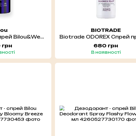
lou
BIOTRADE
Дезодорант - спрей Bilou&Wednesday Deodorant Spray No-Hug Zone 150 мл
 грн
680 грн
вності
В наявності