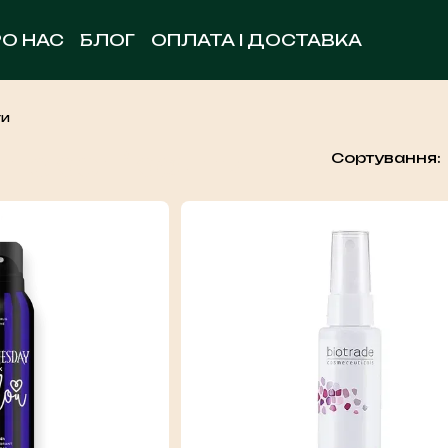
РО НАС
БЛОГ
ОПЛАТА І ДОСТАВКА
ОБМІН ТА ПОВЕРНЕННЯ
УГОДА КОРИСТУВА
КОНТАКТНА ІНФОРМАЦІЯ
ти
иперспіранти
Сортування: