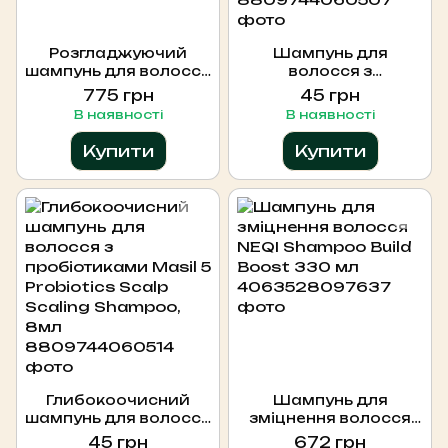
Розгладжуючий
Шампунь для
шампунь для волосся
волосся з
NEQI Shampoo
пробіотиками для
775 грн
45 грн
Diamond Glass 330
захисту кольору Masil
В наявності
В наявності
мл
5 Probiotics Color
Radiance Shampoo,
Купити
Купити
8мл
Глибокоочисний
Шампунь для
шампунь для волосся
зміцнення волосся
з пробіотиками Masil
NEQI Shampoo Build
45 грн
672 грн