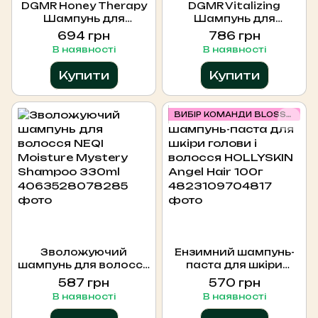
DGMR Honey Therapy
DGMR Vitalizing
Шампунь для
Шампунь для
волосся
волосся
694 грн
786 грн
професійний
відновлюючий 500
В наявності
В наявності
Медова терапія
мл, 500ml
ПЛЮС 500 мл
Купити
Купити
ВИБІР КОМАНДИ BLOSSOM
Зволожуючий
Ензимний шампунь-
шампунь для волосся
паста для шкіри
NEQI Moisture
голови і волосся
587 грн
570 грн
Mystery Shampoo
HOLLYSKIN Angel Hair
В наявності
В наявності
330ml
100г