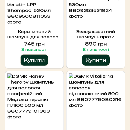
Кератиновий
Безсульфатний
шампунь для волосся
шампунь проти
з комплексом
випадання волосся
745 грн
890 грн
амінокислот Lador
Lador Dermatical
В наявності
В наявності
Keratin LPP Shampoo,
Hair-Loss Shampoo,
530мл
530мл
Купити
Купити