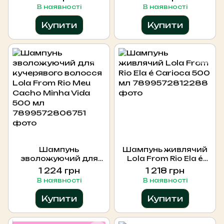
5 Probiotics Scalp
Boost 330 мл
В наявності
В наявності
Scaling Shampoo, 8мл
Купити
Купити
Шампунь
Шампунь живлячий
зволожуючий для
Lola From Rio Ela é
кучерявого волосся
Carioca 500 мл
1 224 грн
1 218 грн
Lola From Rio Meu
В наявності
В наявності
Cacho Minha Vida 500
мл
Купити
Купити