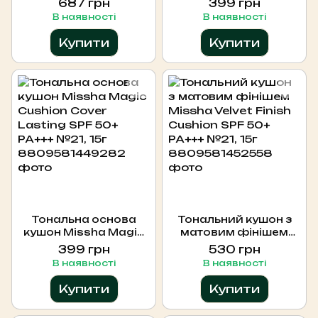
687 грн
399 грн
Wonder Releaf
Lasting SPF 50+ PA+++
В наявності
В наявності
Centella BB Cream
№23, 15г
SPF 30 PA+++ №23,
Купити
Купити
30мл
Тональна основа
Тональний кушон з
кушон Missha Magic
матовим фінішем
Cushion Cover
Missha Velvet Finish
399 грн
530 грн
Lasting SPF 50+ PA+++
Cushion SPF 50+ PA+++
В наявності
В наявності
№21, 15г
№21, 15г
Купити
Купити