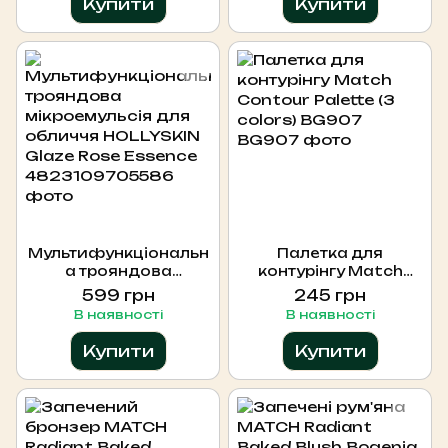
Купити
Купити
Мультифункціональн
Палетка для
а трояндова
контурінгу Match
мікроемульсія для
Contour Palette (3
599 грн
245 грн
обличчя HOLLYSKIN
colors) BG907
В наявності
В наявності
Glaze Rose Essence
Купити
Купити