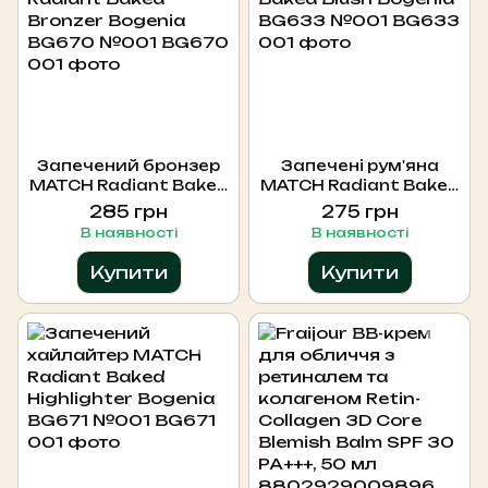
Запечений бронзер
Запечені рум'яна
MATCH Radiant Baked
MATCH Radiant Baked
Bronzer Bogenia
Blush Bogenia BG633
285 грн
275 грн
BG670 №001, BG670
№001
В наявності
В наявності
001
Купити
Купити