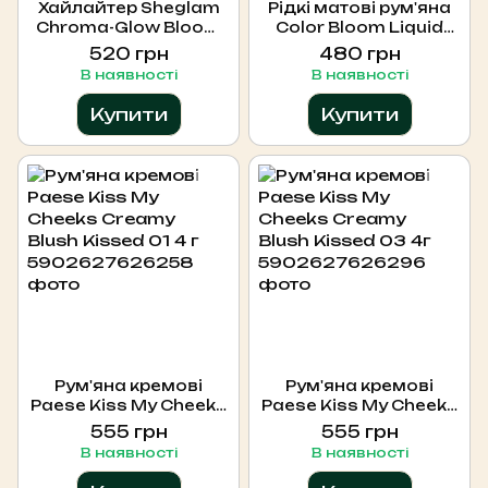
Хайлайтер Sheglam
Рідкі матові рум'яна
Chroma-Glow Bloom
Color Bloom Liquid
Liquid Highlighter-
Blush Matte Finish Real
520 грн
480 грн
Solar Flare, 5,2 мл
Deal
В наявності
В наявності
Купити
Купити
Рум'яна кремові
Рум'яна кремові
Paese Kiss My Cheeks
Paese Kiss My Cheeks
Creamy Blush Kissed
Creamy Blush Kissed
555 грн
555 грн
01 4 г
03 4г
В наявності
В наявності