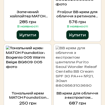
Запечений
Fraijour ВВ-крем для
хайлайтер MATCH
обличчя з ретиналем
Radiant Baked
та колагеном Retin-
285 грн
576 грн
Highlighter Bogenia
Collagen 3D Core
В наявності
В наявності
BG671 №001
Blemish Balm SPF 30
PA+++, 50 мл
Купити
Купити
Тональний крем
BB крем для обличчя
MATCH Foundation
з екстрактом
Bogenia 005 Warm
центелли Purito Seoul
250 грн
687 грн