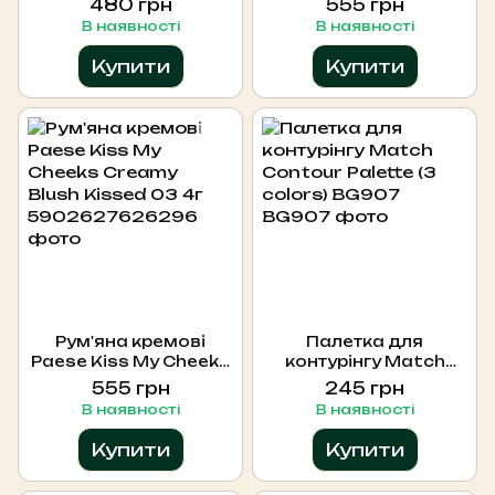
480 грн
555 грн
Deal
01 4 г
В наявності
В наявності
Купити
Купити
Рум'яна кремові
Палетка для
Paese Kiss My Cheeks
контурінгу Match
Creamy Blush Kissed
Contour Palette (3
555 грн
245 грн
03 4г
colors) BG907
В наявності
В наявності
Купити
Купити