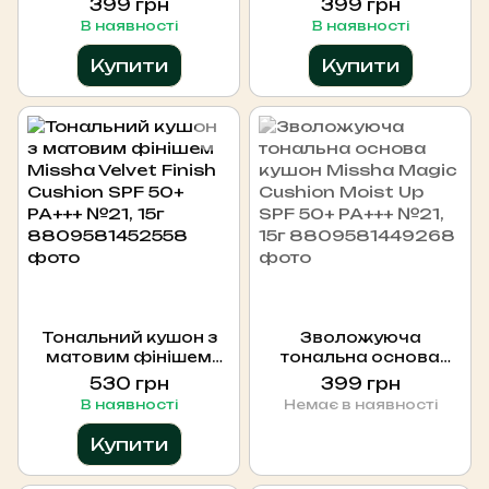
399 грн
399 грн
Lasting SPF 50+ PA+++
Lasting SPF 50+ PA+++
В наявності
В наявності
№23, 15г
№21, 15г
Купити
Купити
Тональний кушон з
Зволожуюча
матовим фінішем
тональна основа
Missha Velvet Finish
кушон Missha Magic
530 грн
399 грн
Cushion SPF 50+ PA+++
Cushion Moist Up SPF
В наявності
Немає в наявності
№21, 15г
50+ PA+++ №21, 15г
Купити