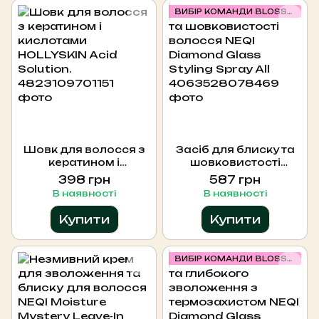
ВИБІР КОМАНДИ BLOSSOM
Шовк для волосся з
Засіб для блиску та
кератином і
шовковистості
кислотами
волосся NEQI
398 грн
587 грн
HOLLYSKIN Acid
Diamond Glass
В наявності
В наявності
Solution.
Styling Spray All ,
180ml
Купити
Купити
ВИБІР КОМАНДИ BLOSSOM