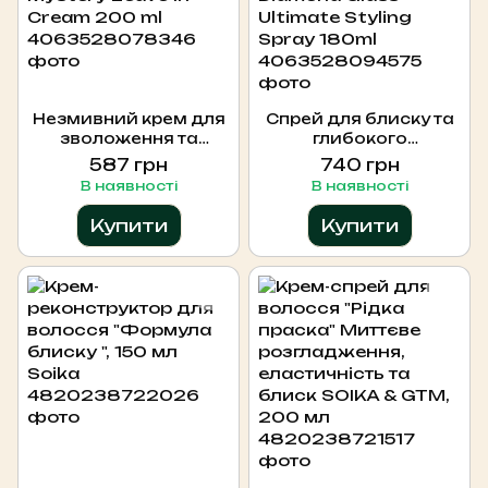
Незмивний крем для
Спрей для блиску та
зволоження та
глибокого
блиску для волосся
зволоження з
587 грн
740 грн
NEQI Moisture
термозахистом NEQI
В наявності
В наявності
Mystery Leave-In
Diamond Glass
Cream 200 ml
Ultimate Styling Spray
Купити
Купити
180ml