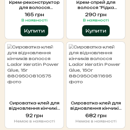
Крем-реконструктор
Крем-спрей для
для волосся
волосся "Рідка
"Формула блиску ",
праска" Миттєве
165 грн
290 грн
150 мл Soika
розгладження,
В наявності
В наявності
еластичність та
блиск SOIKA & GTM,
Купити
Купити
200 мл
Сироватка-клей для
Сироватка-клей для
відновлення кінчиків
відновлення кінчиків
волосся Lador
волосся Lador
92 грн
682 грн
Keratin Power Glue, 15г
Keratin Power Glue,
Немає в наявності
Немає в наявності
150г