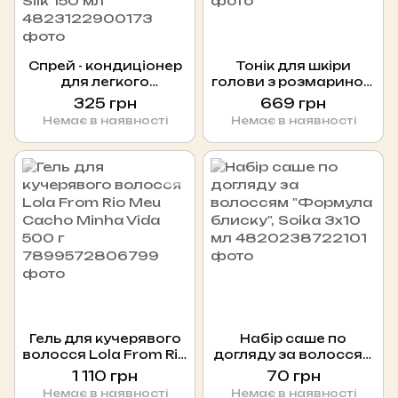
Спрей - кондиціонер
Тонік для шкіри
для легкого
голови з розмарином
розчісування
NEQI Scalp Symphony
325 грн
669 грн
MERMADE Hydrolyzed
Rosemary Tonic 120
Немає в наявності
Немає в наявності
Keratin + Silk 150 мл
ml
Гель для кучерявого
Набір саше по
волосся Lola From Rio
догляду за волоссям
Meu Cacho Minha Vida
"Формула блиску",
1 110 грн
70 грн
500 г
Soika 3x10 мл
Немає в наявності
Немає в наявності