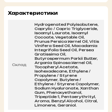
Характеристики
Hydrogenated Polyisobutene,
Caprylic / Capric Triglyceride,
Isoamyl Laurate, Isoamyl
Cocoate, Vegetable Oil,
Prunus Persica Kernel Oil, Vitis
Vinifera Seed Oil, Macadamia
Integrifolia Seed Oil, Persea
Gratissima Oil,
Butyrospermum Parkii Butter,
Argania Spinosa Kernel Oil,
Склад
Tocopheryl Acetate,
Isohexadecane, Ethylene /
Propylene / Styrene
Copolymer, Butylene /
Ethylene / Styrene Copolymer,
Sodium Hyaluronate, Xanthan
Gum, Phenoxyethanol,
Tripeptide-1, Pentaerythrityl,
Aroma, Benzyl Alcohol, Citral,
Limonene, Geraniol.