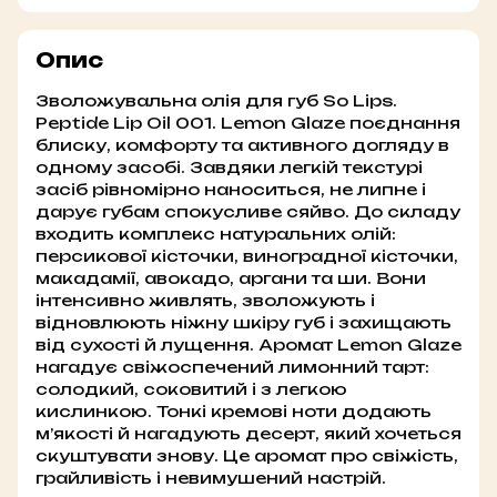
Опис
Зволожувальна олія для губ So Lips.
Peptide Lip Oil 001. Lemon Glaze поєднання
блиску, комфорту та активного догляду в
одному засобі. Завдяки легкій текстурі
засіб рівномірно наноситься, не липне і
дарує губам спокусливе сяйво. До складу
входить комплекс натуральних олій:
персикової кісточки, виноградної кісточки,
макадамії, авокадо, аргани та ши. Вони
інтенсивно живлять, зволожують і
відновлюють ніжну шкіру губ і захищають
від сухості й лущення. Аромат Lemon Glaze
нагадує свіжоспечений лимонний тарт:
солодкий, соковитий і з легкою
кислинкою. Тонкі кремові ноти додають
м’якості й нагадують десерт, який хочеться
скуштувати знову. Це аромат про свіжість,
грайливість і невимушений настрій.