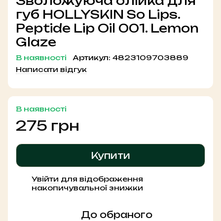
Зволожуюча олійка для
губ HOLLYSKIN So Lips.
Peptide Lip Oil 001. Lemon
Glaze
В наявності
Артикул:
4823109703889
Написати відгук
В наявності
275 грн
Купити
Увійти
для відображення
%
накопичувальної знижки
До обраного