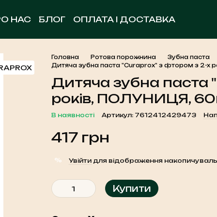
РО НАС
БЛОГ
ОПЛАТА І ДОСТАВКА
ОБМІН ТА ПОВЕРНЕННЯ
УГОДА КОРИСТУВА
КОНТАКТНА ІНФОРМАЦІЯ
Головна
Ротова порожнина
Зубна паста
Дитяча зубна паста "Curaprox" з фтором з 2-х 
Дитяча зубна паста "
років, ПОЛУНИЦЯ, 60
В наявності
Артикул: 7612412429473
Нап
417 грн
%
Увійти
для відображення накопичуваль
Купити