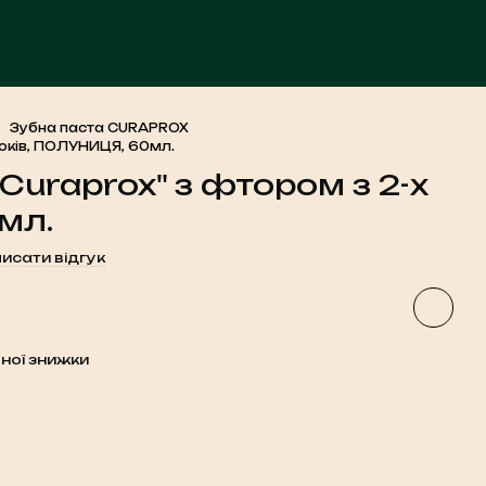
ЧА
Зубна паста CURAPROX
років, ПОЛУНИЦЯ, 60мл.
Curaprox" з фтором з 2-х
мл.
исати відгук
ної знижки