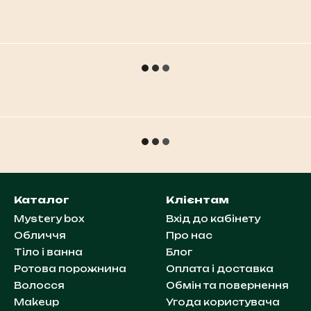
Каталог
Клієнтам
Mystery box
Вхід до кабінету
Обличчя
Про нас
Тіло і ванна
Блог
Ротова порожнина
Оплата і доставка
Волосся
Обмін та повернення
Makeup
Угода користувача