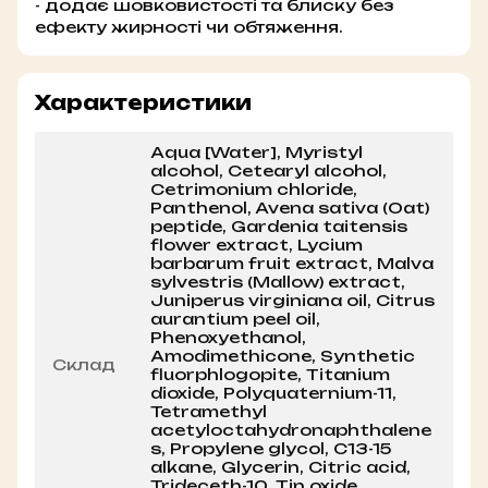
- додає шовковистості та блиску без
ефекту жирності чи обтяження.
Характеристики
Aqua [Water], Myristyl
alcohol, Cetearyl alcohol,
Cetrimonium chloride,
Panthenol, Avena sativa (Oat)
peptide, Gardenia taitensis
flower extract, Lycium
barbarum fruit extract, Malva
sylvestris (Mallow) extract,
Juniperus virginiana oil, Citrus
aurantium peel oil,
Phenoxyethanol,
Amodimethicone, Synthetic
Склад
fluorphlogopite, Titanium
dioxide, Polyquaternium-11,
Tetramethyl
acetyloctahydronaphthalene
s, Propylene glycol, C13-15
alkane, Glycerin, Citric acid,
Trideceth-10, Tin oxide,