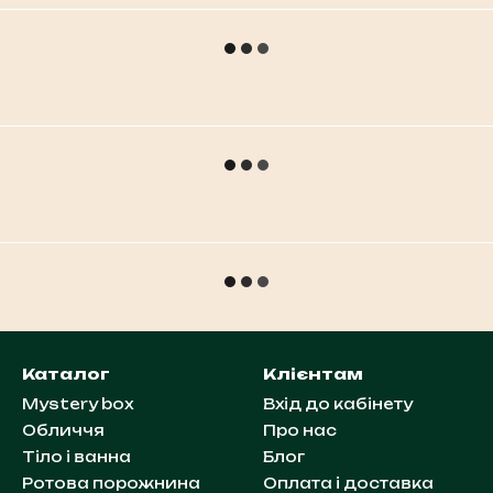
Каталог
Клієнтам
Mystery box
Вхід до кабінету
Обличчя
Про нас
Тіло і ванна
Блог
Ротова порожнина
Оплата і доставка