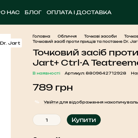
РО НАС
БЛОГ
ОПЛАТА І ДОСТАВКА
ОБМІН ТА ПОВЕРНЕННЯ
УГОДА КОРИСТУВА
КОНТАКТНА ІНФОРМАЦІЯ
Головна
Обличчя
Точкові засоби
Точков
Точковий засіб проти прищів та постакне Dr. Jar
Точковий засіб проти
Jart+ Ctrl-A Teatreem
В наявності
Артикул: 8809642712928
На
789 грн
%
Увійти
для відображення накопичуваль
Купити