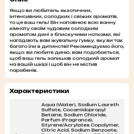
Якщо ви любитель екзотичних,
інтенсивних, солодких і свіжих ароматів,
то це ваш гель! Він наповнює всю ванну
кімнату своїм чудовим солодким
ароматом дині з блискучими нотками, які
нагадають вам жувальну гумку, яку ви так
багато їли в дитинстві! Рекомендуємо його,
якщо: ви любите диню, вам подобається,
щоб ваш гель залишав солодкий аромат
на вашій шкірі і щоб він не містив
парабенів.
Характеристики
Aqua (Water), Sodium Laureth
Sulfate, Cocamidopropyl
Betaine, Sodium Chloride,
Parfum (Fragrance),
Styrene/Acrylates Copolymer,
Citric Acid, Sodium Benzoate,