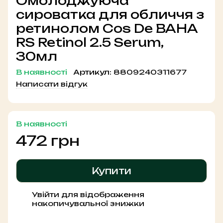
Омолоджуюча
сироватка для обличчя з
ретинолом Cos De BAHA
RS Retinol 2.5 Serum,
30мл
В наявності
Артикул:
8809240311677
Написати відгук
В наявності
472 грн
Купити
Увійти
для відображення
%
накопичувальної знижки