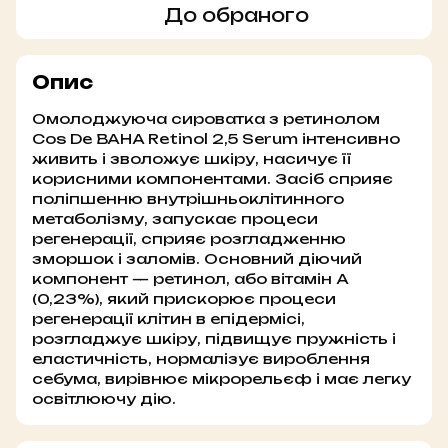
До обраного
Опис
Омолоджуюча сироватка з ретинолом
Cos De BAHA Retinol 2,5 Serum інтенсивно
живить і зволожує шкіру, насичує її
корисними компонентами. Засіб сприяє
поліпшенню внутрішньоклітинного
метаболізму, запускає процеси
регенерації, сприяє розгладженню
зморшок і заломів. Основний діючий
компонент — ретинол, або вітамін А
(0,23%), який прискорює процеси
регенерації клітин в епідермісі,
розгладжує шкіру, підвищує пружність і
еластичність, нормалізує вироблення
себума, вирівнює мікрорельєф і має легку
освітлюючу дію.