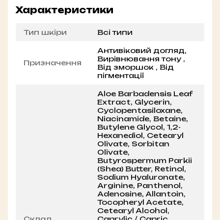
Характеристики
Тип шкіри
Всі типи
Антивіковий догляд,
Вирівнювання тону ,
Призначення
Від зморшок , Від
пігментації
Aloe Barbadensis Leaf
Extract, Glycerin,
Cyclopentasiloxane,
Niacinamide, Betaine,
Butylene Glycol, 1,2-
Hexanediol, Cetearyl
Olivate, Sorbitan
Olivate,
Butyrospermum Parkii
(Shea) Butter, Retinol,
Sodium Hyaluronate,
Arginine, Panthenol,
Adenosine, Allantoin,
Tocopheryl Acetate,
Cetearyl Alcohol,
Склад
Caprylic / Capric