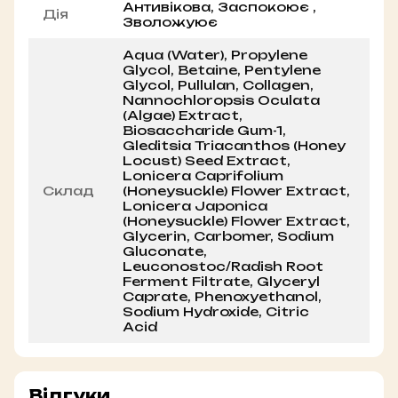
Антивікова, Заспокоює ,
Дія
Зволожуює
Aqua (Water), Propylene
Glycol, Betaine, Pentylene
Glycol, Pullulan, Collagen,
Nannochloropsis Oculata
(Algae) Extract,
Biosaccharide Gum-1,
Gleditsia Triacanthos (Honey
Locust) Seed Extract,
Lonicera Caprifolium
Склад
(Honeysuckle) Flower Extract,
Lonicera Japonica
(Honeysuckle) Flower Extract,
Glycerin, Carbomer, Sodium
Gluconate,
Leuconostoc/Radish Root
Ferment Filtrate, Glyceryl
Caprate, Phenoxyethanol,
Sodium Hydroxide, Citric
Acid
Відгуки