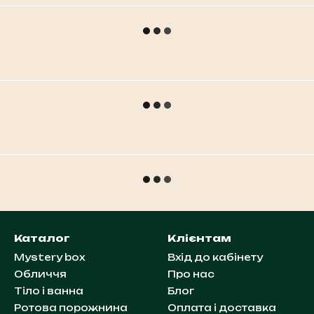
Каталог
Клієнтам
Mystery box
Вхід до кабінету
Обличчя
Про нас
Тіло і ванна
Блог
Ротова порожнина
Оплата і доставка