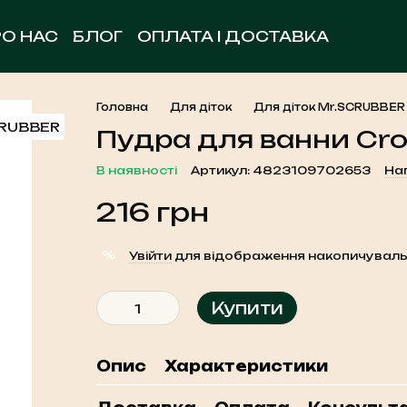
РО НАС
БЛОГ
ОПЛАТА І ДОСТАВКА
ОБМІН ТА ПОВЕРНЕННЯ
УГОДА КОРИСТУВА
КОНТАКТНА ІНФОРМАЦІЯ
Головна
Для діток
Для діток Mr.SCRUBBER
Пудра для ванни Cr
В наявності
Артикул: 4823109702653
Нап
216 грн
%
Увійти
для відображення накопичуваль
Купити
Опис
Характеристики