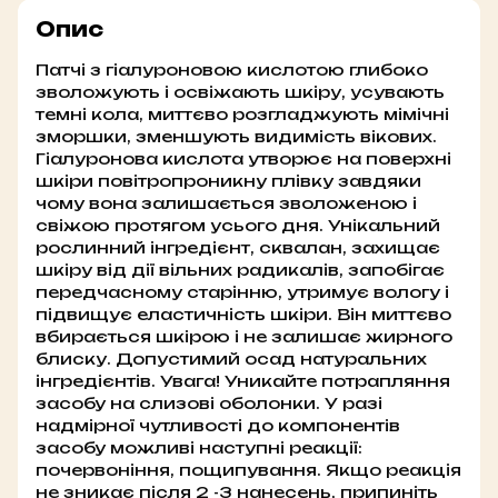
Опис
Патчі з гіалуроновою кислотою глибоко
зволожують і освіжають шкіру, усувають
темні кола, миттєво розгладжують мімічні
зморшки, зменшують видимість вікових.
Гіалуронова кислота утворює на поверхні
шкіри повітропроникну плівку завдяки
чому вона залишається зволоженою і
свіжою протягом усього дня. Унікальний
рослинний інгредієнт, сквалан, захищає
шкіру від дії вільних радикалів, запобігає
передчасному старінню, утримує вологу і
підвищує еластичність шкіри. Він миттєво
вбирається шкірою і не залишає жирного
блиску. Допустимий осад натуральних
iнгредiєнтiв. Увага! Уникайте потрапляння
засобу на слизові оболонки. У разі
надмірної чутливості до компонентів
засобу можливі наступні реакції:
почервоніння, пощипування. Якщо реакція
не зникає після 2 -3 нанесень, припиніть