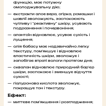
функцію, має потужну
омолоджувальну дію;
екстракти алое вера, огірка, ромашки і
шавлії зволожують, заспокоюють
чутливу і "реактивну" шкіру, усувають
подразнення і почервоніння;
алантоїн відновлює, усуває сухість і
лущення;
олія бабасу має надзвичайно легку
текстуру, пом’якшує і відновлює
еластичність шкіри, зволожує і
запобігає втраті вологи протягом дня;
сквалан відновлює природний бар'єр
шкіри, заспокоює і зменшує відчуття
сухості;
гіалуронова кислота зволожує,
покращує тон і текстуру.
Ефект:
миттєве пом'якшення і розгладження;