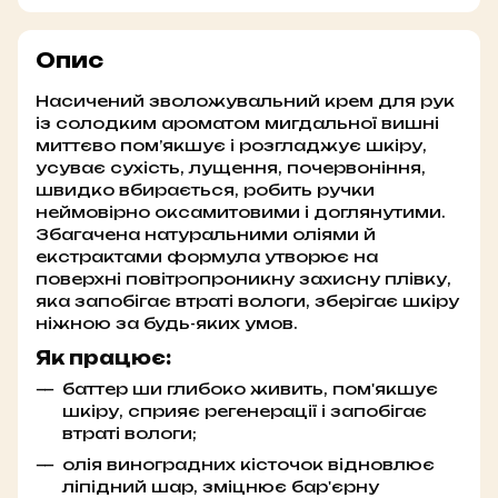
Опис
Насичений зволожувальний крем для рук
із солодким ароматом мигдальної вишні
миттєво пом’якшує і розгладжує шкіру,
усуває сухість, лущення, почервоніння,
швидко вбирається, робить ручки
неймовірно оксамитовими і доглянутими.
Збагачена натуральними оліями й
екстрактами формула утворює на
поверхні повітропроникну захисну плівку,
яка запобігає втраті вологи, зберігає шкіру
ніжною за будь-яких умов.
Як працює:
баттер ши глибоко живить, пом'якшує
шкіру, сприяє регенерації і запобігає
втраті вологи;
олія виноградних кісточок відновлює
ліпідний шар, зміцнює бар'єрну