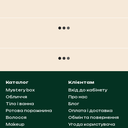
Каталог
Клієнтам
Mystery box
Вхід до кабінету
Обличчя
Про нас
Тіло і ванна
Блог
Ротова порожнина
Оплата і доставка
Волосся
Обмін та повернення
Makeup
Угода користувача