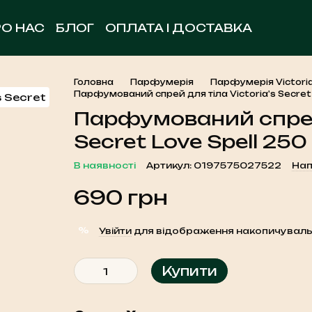
РО НАС
БЛОГ
ОПЛАТА І ДОСТАВКА
ОБМІН ТА ПОВЕРНЕННЯ
УГОДА КОРИСТУВА
КОНТАКТНА ІНФОРМАЦІЯ
Головна
Парфумерія
Парфумерія Victoria
Парфумований спрей для тіла Victoria's Secret
Парфумований спрей 
Secret Love Spell 250
В наявності
Артикул: 0197575027522
Нап
690 грн
%
Увійти
для відображення накопичуваль
Купити