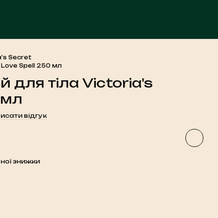
ЧА
's Secret
 Love Spell 250 мл
для тіла Victoria's
 мл
исати відгук
ної знижки