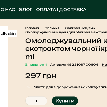
РО НАС
БЛОГ
ОПЛАТА І ДОСТАВКА
ОБМІН ТА ПОВЕРНЕННЯ
УГОДА КОРИСТУВА
КОНТАКТНА ІНФОРМАЦІЯ
Головна
Обличчя
Обличчя Hollyskin
Омолоджувальний крем для обличчя з екстракто
Омолоджувальний кр
екстрактом чорної ік
ml
В наявності
Артикул: 4823109700604
На
297 грн
%
Увійти
для відображення накопичуваль
Купити