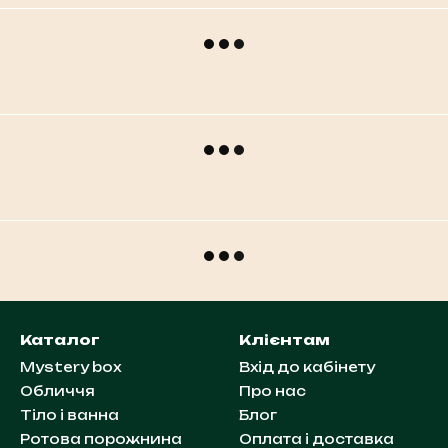
Каталог
Клієнтам
Mystery box
Вхід до кабінету
Обличчя
Про нас
Тіло і ванна
Блог
Ротова порожнина
Оплата і доставка