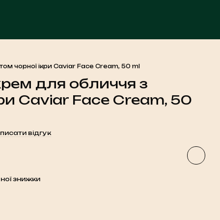
ЧА
м чорної ікри Caviar Face Cream, 50 ml
ем для обличчя з
ри Caviar Face Cream, 50
писати відгук
ної знижки