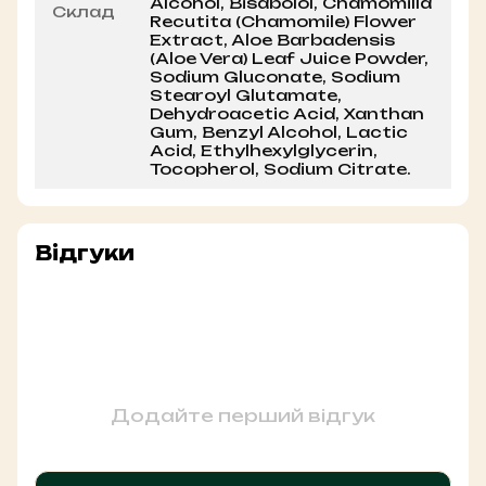
Alcohol, Bisabolol, Chamomilla
Склад
Recutita (Chamomile) Flower
Extract, Aloe Barbadensis
(Aloe Vera) Leaf Juice Powder,
Sodium Gluconate, Sodium
Stearoyl Glutamate,
Dehydroacetic Acid, Xanthan
Gum, Benzyl Alcohol, Lactic
Acid, Ethylhexylglycerin,
Tocopherol, Sodium Citrate.
Відгуки
Додайте перший відгук