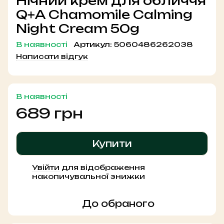
Нічний крем для обличчя
Q+A Chamomile Calming
Night Cream 50g
В наявності
Артикул:
5060486262038
Написати відгук
В наявності
689 грн
Купити
Увійти
для відображення
%
накопичувальної знижки
До обраного