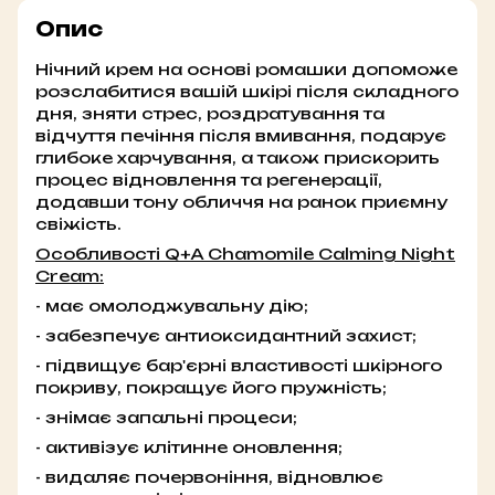
Опис
Нічний крем на основі ромашки допоможе
розслабитися вашій шкірі після складного
дня, зняти стрес, роздратування та
відчуття печіння після вмивання, подарує
глибоке харчування, а також прискорить
процес відновлення та регенерації,
додавши тону обличчя на ранок приємну
свіжість.
Особливості Q+A Chamomile Calming Night
Cream:
- має омолоджувальну дію;
- забезпечує антиоксидантний захист;
- підвищує бар'єрні властивості шкірного
покриву, покращує його пружність;
- знімає запальні процеси;
- активізує клітинне оновлення;
- видаляє почервоніння, відновлює