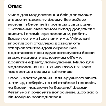
Опис
Мило для моделювання брів допоможе
створити ідеальну форму без зайвих
зусиль і зберегти її протягом усього дня.
Збагачений скваланом склад додатково
живить і вітамінізує волосини, робить
брови густими і доглянутими. Унікальні
властивості стайлера дозволяють
створювати трендові образи без
додаткових процедур: зачесувати брови
вгору, надавати волосинам об'єму,
досягати ефекту ламінування. Мило для
моделювання HOLLYSKIN Brow Fix Soap
продається разом зі щіточкою.
Спосіб застосування: для зручності зігніть
щіточку, наберіть на неї стайлер і нанесіть
на брови, надаючи їм бажаної форми.
Ретельно прочісуйте волосинки, щоб засіб
рівномірно розподілився.