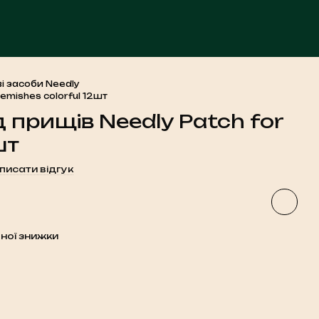
ЧА
і засоби Needly
lemishes colorful 12шт
д прищів Needly Patch for
шт
писати відгук
ної знижки