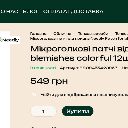
РО НАС
БЛОГ
ОПЛАТА І ДОСТАВКА
ОБМІН ТА ПОВЕРНЕННЯ
УГОДА КОРИСТУВА
КОНТАКТНА ІНФОРМАЦІЯ
Головна
Обличчя
Точкові засоби
Точков
Мікроголкові патчі від прищів Needly Patch for b
Мікроголкові патчі ві
blemishes colorful 12
В наявності
Артикул: 8809455423967
На
549 грн
%
Увійти
для відображення накопичуваль
Купити