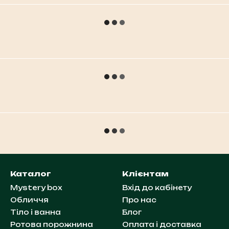
Каталог
Клієнтам
Mystery box
Вхід до кабінету
Обличчя
Про нас
Тіло і ванна
Блог
Ротова порожнина
Оплата і доставка