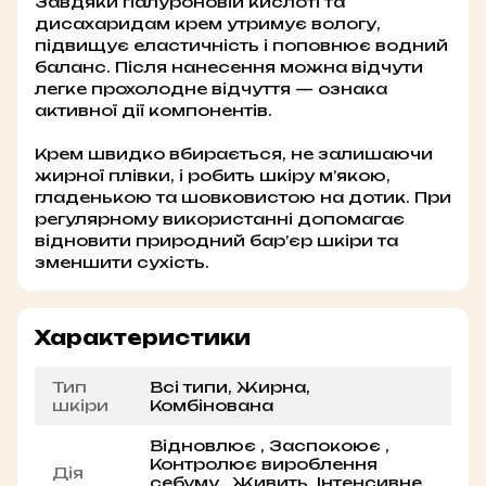
Завдяки гіалуроновій кислоті та
дисахаридам крем утримує вологу,
підвищує еластичність і поповнює водний
баланс. Після нанесення можна відчути
легке прохолодне відчуття — ознака
активної дії компонентів.
Крем швидко вбирається, не залишаючи
жирної плівки, і робить шкіру м’якою,
гладенькою та шовковистою на дотик. При
регулярному використанні допомагає
відновити природний бар’єр шкіри та
зменшити сухість.
Характеристики
Тип
Всі типи, Жирна,
шкіри
Комбінована
Відновлює , Заспокоює ,
Контролює вироблення
Дія
себуму , Живить, Інтенсивне