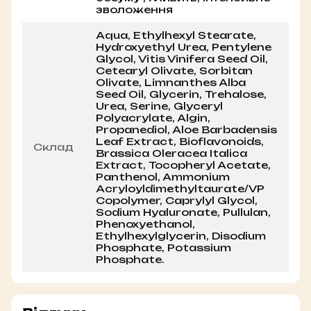
зволоження
Aqua, Ethylhexyl Stearate,
Hydroxyethyl Urea, Pentylene
Glycol, Vitis Vinifera Seed Oil,
Cetearyl Olivate, Sorbitan
Olivate, Limnanthes Alba
Seed Oil, Glycerin, Trehalose,
Urea, Serine, Glyceryl
Polyacrylate, Algin,
Propanediol, Aloe Barbadensis
Leaf Extract, Bioflavonoids,
Склад
Brassica Oleracea Italica
Extract, Tocopheryl Acetate,
Panthenol, Ammonium
Acryloyldimethyltaurate/VP
Copolymer, Caprylyl Glycol,
Sodium Hyaluronate, Pullulan,
Phenoxyethanol,
Ethylhexylglycerin, Disodium
Phosphate, Potassium
Phosphate.