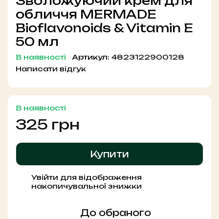
Зволожуючий крем для
обличчя MERMADE
Bioflavonoids & Vitamin E
50 мл
В наявності
Артикул:
4823122900128
Написати відгук
В наявності
325 грн
Купити
Увійти
для відображення
%
накопичувальної знижки
До обраного