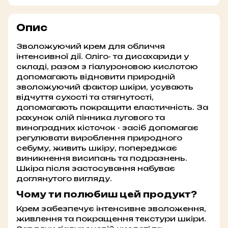
Опис
Зволожуючий крем для обличчя
інтенсивної дії. Оліго- та дисахариди у
складі, разом з гіалуроновою кислотою
допомагають відновити природній
зволожуючий фактор шкіри, усувають
відчуття сухості та стягнутості,
допомагають покращити еластичність. За
рахунок олій пінника лугового та
виноградних кісточок - засіб допомагає
регулювати вироблення природного
себуму, живить шкіру, попереджає
виникнення висипань та подразнень.
Шкіра після застосування набуває
доглянутого вигляду.
Чому ти полюбиш цей продукт?
Крем забезпечує інтенсивне зволоження,
живлення та покращення текстури шкіри.