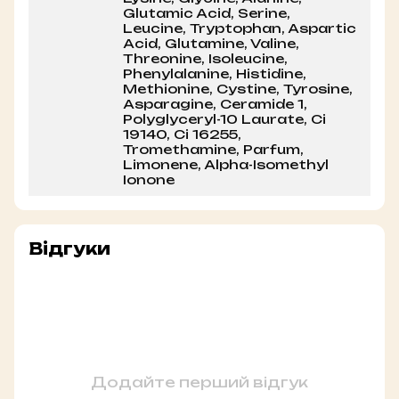
Glutamic Acid, Serine,
Leucine, Tryptophan, Aspartic
Acid, Glutamine, Valine,
Threonine, Isoleucine,
Phenylalanine, Histidine,
Methionine, Cystine, Tyrosine,
Asparagine, Ceramide 1,
Polyglyceryl-10 Laurate, Ci
19140, Ci 16255,
Tromethamine, Parfum,
Limonene, Alpha-Isomethyl
Ionone
Відгуки
Додайте перший відгук