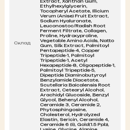
Extract, Xanthan Gum,
Ethylhexylglycerin,
Tocopheryl Acetate, Illicium
Verum (Anise) Fruit Extract,
Sodium Hyaluronate,
Leuconostoc/​Radish Root
Ferment Filtrate, Collagen,
Proline, Hydroxyproline,
Vegetable Amino Acids, Natto
Склад
Gum, Silk Extract, Palmitoyl
Pentapeptide-4, Copper
Tripeptide-1, Palmitoyl
Tripeptide-1, Acetyl
Hexapeptide-8, Oligopeptide-1,
Palmitoyl Tripeptide-5,
Dipeptide Diaminobutyroyl
Benzylamide Diacetate,
Scutellaria Baicalensis Root
Extract, Cetearyl Alcohol,
Arachidyl Glucoside, Benzyl
Glycol, Behenyl Alcohol,
Ceramide 3, Ceramide 2,
Phytosphingosine,
Cholesterol, Hydrolyzed
Elastin, Sericin, Ceramide 4,
Ceramide 6 (Ii), Gold(1.5 Ppb),
Lysine, Glycine, Alanine,