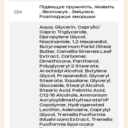
Підвищує пружність, Живить
Дія
, Зволожує , Зміцнює,
Розгладжує зморшки
Aqua, Glycerin, Caprylic/​
Capric Triglyceride,
Dipropylene Glycol,
Niacinamide, 1,2-Hexanediol,
Butyrospermum Parkii (Shea)
Butter, Camellia Sinensis Leaf
Extract, Carbomer,
Dimethicone, Panthenol,
Polyglyceryl-2 Stearate,
Arachidyl Alcohol, Butylene
Glycol, Propanediol, Glyceryl
Stearate, Squalane, Glyceryl
Glucoside, Stearyl Alcohol,
Stearic Acid, Palmitic Acid,
C12-16 Alcohols, Ammonium ​
Acryloyldimethyltaurate/​VP
Copolymer, Hydrogenated
Lecithin, Adenosine, Caprylyl
Glycol, Tremella Fuciformis
(Mushroom) Extract, Tremella
Fuciformis Sporocarp