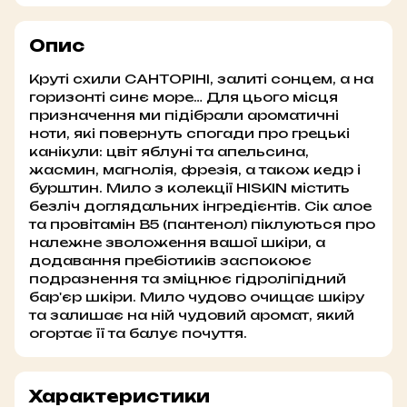
Опис
Круті схили САНТОРІНІ, залиті сонцем, а на
горизонті синє море… Для цього місця
призначення ми підібрали ароматичні
ноти, які повернуть спогади про грецькі
канікули: цвіт яблуні та апельсина,
жасмин, магнолія, фрезія, а також кедр і
бурштин. Мило з колекції HISKIN містить
безліч доглядальних інгредієнтів. Сік алое
та провітамін B5 (пантенол) піклуються про
належне зволоження вашої шкіри, а
додавання пребіотиків заспокоює
подразнення та зміцнює гідроліпідний
бар'єр шкіри. Мило чудово очищає шкіру
та залишає на ній чудовий аромат, який
огортає її та балує почуття.
Характеристики