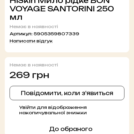
HiSkin Мило рідке BON
VOYAGE SANTORINI 250
мл
Немає в наявності
Артикул:
5905359807339
Написати відгук
Немає в наявності
269 грн
Повідомити, коли з'явиться
Увійти
для відображення
%
накопичувальної знижки
До обраного