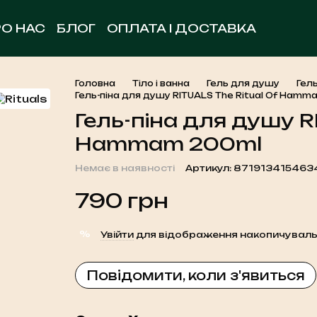
РО НАС
БЛОГ
ОПЛАТА І ДОСТАВКА
ОБМІН ТА ПОВЕРНЕННЯ
УГОДА КОРИСТУВА
КОНТАКТНА ІНФОРМАЦІЯ
Головна
Тіло і ванна
Гель для душу
Гель
Гель-піна для душу RITUALS The Ritual Of Ham
Гель-піна для душу R
Hammam 200ml
Немає в наявності
Артикул: 871913415463
790 грн
%
Увійти
для відображення накопичуваль
Повідомити, коли з'явиться