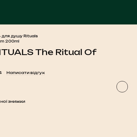
ЧА
 для душу Rituals
mam 200ml
ITUALS The Ritual Of
4
Написати відгук
ної знижки