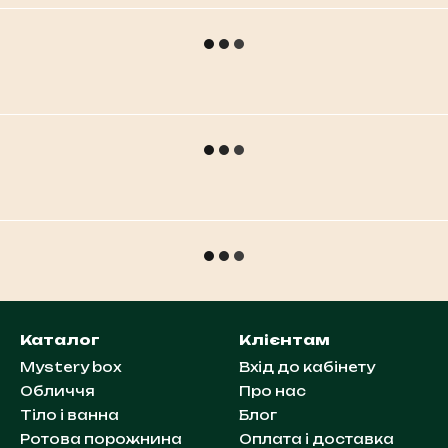
Каталог
Клієнтам
Mystery box
Вхід до кабінету
Обличчя
Про нас
Тіло і ванна
Блог
Ротова порожнина
Оплата і доставка