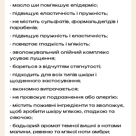
- масло ши пом'якшує епідерміс;
- підвищує еластичність і пружність;
- не містить сульфатів, формальдегідів і
парабенів;
- підвищує пружність і еластичність;
- повертає гладкість і м'якість;
- зволожувальний олійний комплекс
усуває лущення;
- бореться з відчуттям стягнутості;
- підходить для всіх типів шкіри і
щоденного застосування;
- економно витрачається;
- не провокує подразнення або алергію;
- містить поживні інгредієнти та зволожує,
щоб зробити шкіру м’якою, гладкою та
сяючою;
- бадьорий аромат темної вишні з нотами
малини, ревеню та м’якої ноти амбри;