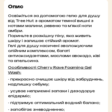
Опис
Освіжіться за допомогою гелю для душу
від Tree Hut з ароматом темної вишні з
нотами малини, ревеню та м’якої ноти
амбри.
Пориньте в розкішну піну, яка живить
шкіру і залишає стійкий аромат.
Гелі для душу насичені зволожуючим
олійним комплексом, багаті
антиоксидантами, маслами авокадо, ківі
та апельсина.
Особливості Cherry Rave Foaming Gel
Wash:
- прекрасно очищає шкіру від забруднень,
надлишку себуму;
- усуває неприємні запахи і дезодорує
епідерміс;
- підтримує оптимальний водний баланс;
- запобігає зневодненню;