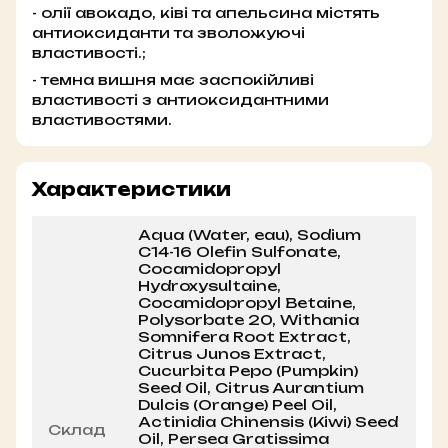
- олії авокадо, ківі та апельсина містять
антиоксиданти та зволожуючі
властивості.;
- темна вишня має заспокійливі
властивості з антиоксидантними
властивостями.
Характеристики
Аqua (Water, eau), Sodium
C14-16 Olefin Sulfonate,
Cocamidopropyl
Hydroxysultaine,
Cocamidopropyl Betaine,
Polysorbate 20, Withania
Somnifera Root Extract,
Citrus Junos Extract,
Cucurbita Pepo (Pumpkin)
Seed Oil, Citrus Aurantium
Dulcis (Orange) Peel Oil,
Actinidia Chinensis (Kiwi) Seed
Склад
Oil, Persea Gratissima