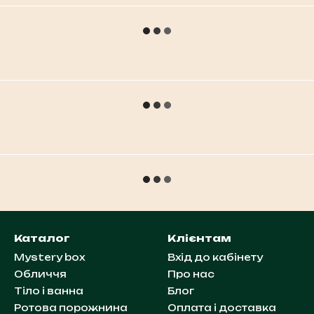
Каталог
Клієнтам
Mystery box
Вхід до кабінету
Обличчя
Про нас
Тіло і ванна
Блог
Ротова порожнина
Оплата і доставка