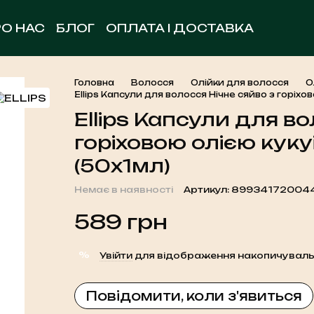
РО НАС
БЛОГ
ОПЛАТА І ДОСТАВКА
ОБМІН ТА ПОВЕРНЕННЯ
УГОДА КОРИСТУВА
КОНТАКТНА ІНФОРМАЦІЯ
Головна
Волосся
Олійки для волосся
О
Ellips Капсули для волосся Нічне сяйво з горіхо
Ellips Капсули для во
горіховою олією куку
(50x1мл)
Немає в наявності
Артикул: 89934172004
589 грн
%
Увійти
для відображення накопичуваль
Повідомити, коли з'явиться