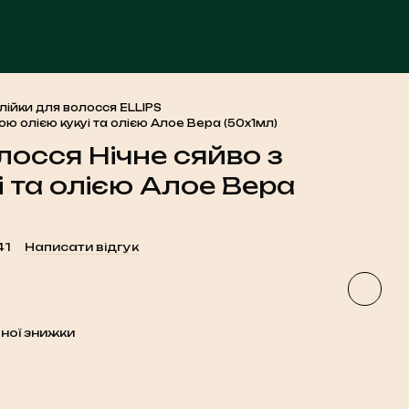
ЧА
лійки для волосся ELLIPS
вою олією кукуі та олією Алое Вера (50x1мл)
лосся Нічне сяйво з
і та олією Алое Вера
41
Написати відгук
ної знижки