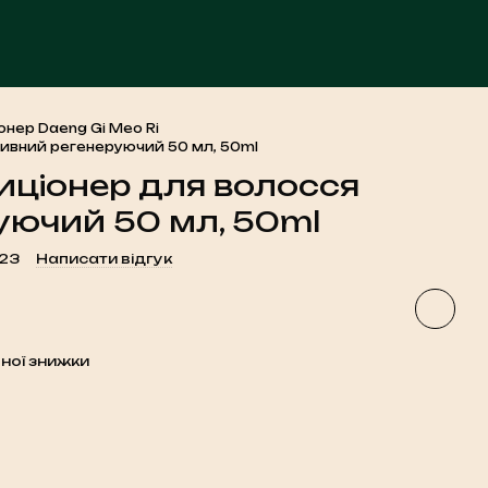
ЧА
онер Daeng Gi Meo Ri
нсивний регенеруючий 50 мл, 50ml
диціонер для волосся
уючий 50 мл, 50ml
23
Написати відгук
ної знижки