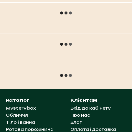
Каталог
Клієнтам
Mystery box
Вхід до кабінету
Обличчя
Про нас
Тіло і ванна
Блог
Ротова порожнина
Оплата і доставка