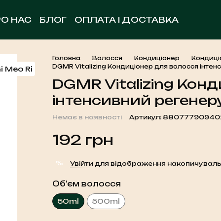
РО НАС
БЛОГ
ОПЛАТА І ДОСТАВКА
ОБМІН ТА ПОВЕРНЕННЯ
УГОДА КОРИСТУВА
КОНТАКТНА ІНФОРМАЦІЯ
Головна
Волосся
Кондиціонер
Кондиці
DGMR Vitalizing Кондиціонер для волосся інте
DGMR Vitalizing Кон
інтенсивний регенер
Немає в наявності
Артикул: 88077790940
192 грн
%
Увійти
для відображення накопичуваль
Об'єм волосся
50ml
500ml