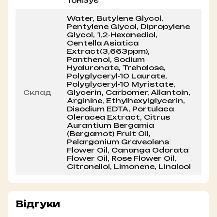
Тонізує
Water, Butylene Glycol,
Pentylene Glycol, Dipropylene
Glycol, 1,2-Hexanediol,
Centella Asiatica
Extract(3,663ppm),
Panthenol, Sodium
Hyaluronate, Trehalose,
Polyglyceryl-10 Laurate,
Polyglyceryl-10 Myristate,
Склад
Glycerin, Carbomer, Allantoin,
Arginine, Ethylhexylglycerin,
Disodium EDTA, Portulaca
Oleracea Extract, Citrus
Aurantium Bergamia
(Bergamot) Fruit Oil,
Pelargonium Graveolens
Flower Oil, Cananga Odorata
Flower Oil, Rose Flower Oil,
Citronellol, Limonene, Linalool
Відгуки