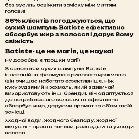
без зусиль освіжити зачіску між миттям
голови!
86% клієнтів погоджуються, що
сухий шампунь Batiste ефективно
абсорбує жир з волосся і дарує йому
свіжість
Batiste- це не магія, це наука!
Ну доообре, є трошки магії)
В основі всіх сухих шампунів Batiste
інноваційна формула з рисового крохмалю
(він очищає набагато ефективніше, ніж
кукурудзяний крохмаль, який зазвичай
використовують інші бренди). Він адаптується
до потреб вашого волосся та ефективно
абсорбує жир, даруючи аромат та об’єм твоїй
зачісці.
Жодної води, жодного безладу, жодної
метушні – просто нанеси, розподіли та уклади
волосс