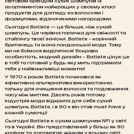
світовим брендом сухих шампунів із
асортиментом найкращих у своєму класі
продуктів для догляду за волоссям і
формулами, відзначеними нагородами.
Сьогодні Batiste — це більше, ніж сухий
шампунь. Це чарівна паличка для свіжості та
стайлінгу твоєї зачіски. Batiste – корінний
британець та ікона лондонської моди. Тому
ми не боїмося виділятися! Яскрава
особистість, модний дизайн – Batiste цінує це
в тобі та готовий у будь-яку мить підтримати
тебе у найважливіші моменти!
У 1970-х роках Batiste починався як
ефективна альтернатива використанню
тальку для очищення волосся та подовження
часу між миттям. Десять років потому
індустрія моди відкрила для себе сухий
шампунь Batiste, і в 90-х він став must-have у
кожній сумочці!
Сьогодні Batiste є сухим шампунем №1 у світі
та в Україні. Він представлений у більш як 90
країнах та допомагає жінкам у всьому світі