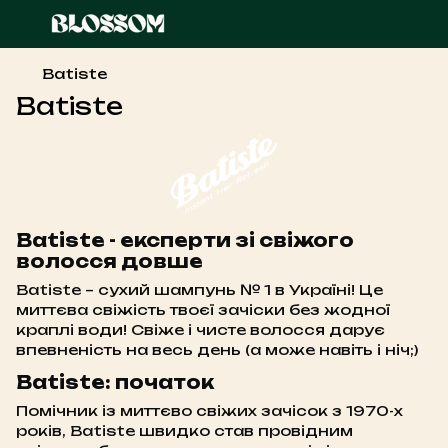
Batiste
Batiste
Batiste - експерти зі свіжого
волосся довше
Batiste – сухий шампунь № 1 в Україні! Це
миттєва свіжість твоєї зачіски без жодної
краплі води! Свіже і чисте волосся дарує
впевненість на весь день (а може навіть і ніч;)
Batiste: початок
Помічник із миттєво свіжих зачісок з 1970-х
років, Batiste швидко став провідним