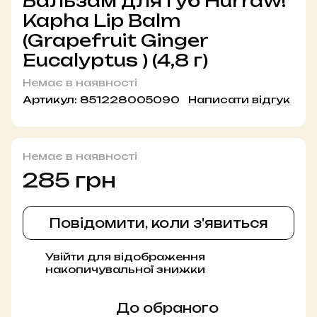
Бальзам для губ Hurraw!
Kapha Lip Balm
(Grapefruit Ginger
Eucalyptus ) (4,8 г)
Немає в наявності
Артикул:
851228005090
Написати відгук
Немає в наявності
285 грн
Повідомити, коли з'явиться
Увійти
для відображення
%
накопичувальної знижки
До обраного