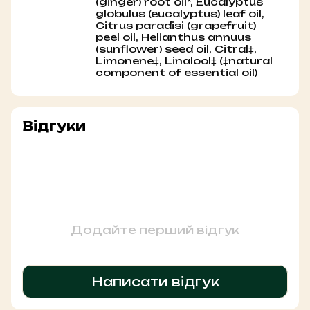
(ginger) root oil*, Eucalyptus
globulus (eucalyptus) leaf oil,
Citrus paradisi (grapefruit)
peel oil, Helianthus annuus
(sunflower) seed oil, Citral‡,
Limonene‡, Linalool‡ (‡natural
component of essential oil)
Відгуки
Додайте перший відгук
Написати відгук