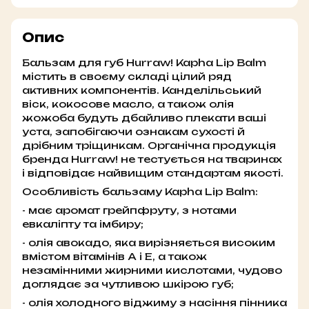
Опис
Бальзам для губ Hurraw! Kapha Lip Balm
містить в своєму складі цілий ряд
активних компонентів. Канделільський
віск, кокосове масло, а також олія
жожоба будуть дбайливо плекати ваші
уста, запобігаючи ознакам сухості й
дрібним тріщинкам. Органічна продукція
бренда Hurraw! не тестується на тваринах
і відповідає найвищим стандартам якості.
Особливість бальзаму Kapha Lip Balm:
- має аромат грейпфруту, з нотами
евкаліпту та імбиру;
- олія авокадо, яка вирізняється високим
вмістом вітамінів А і Е, а також
незамінними жирними кислотами, чудово
доглядає за чутливою шкірою губ;
- олія холодного віджиму з насіння пінника