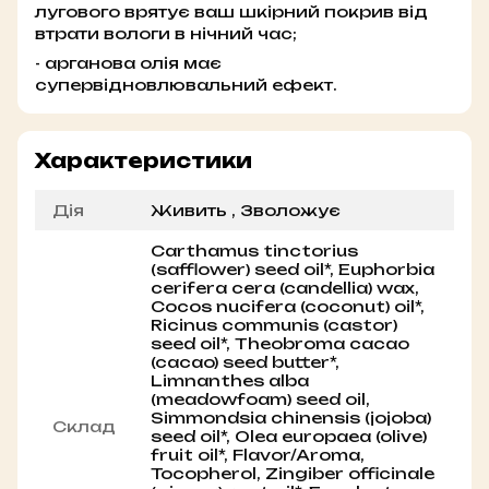
лугового врятує ваш шкірний покрив від
втрати вологи в нічний час;
- арганова олія має
супервідновлювальний ефект.
Характеристики
Дія
Живить , Зволожує
Carthamus tinctorius
(safflower) seed oil*, Euphorbia
cerifera cera (candellia) wax,
Cocos nucifera (coconut) oil*,
Ricinus communis (castor)
seed oil*, Theobroma cacao
(cacao) seed butter*,
Limnanthes alba
(meadowfoam) seed oil,
Simmondsia chinensis (jojoba)
Склад
seed oil*, Olea europaea (olive)
fruit oil*, Flavor/Aroma,
Tocopherol, Zingiber officinale