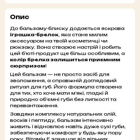
Опис
До бальзаму-блиску додається яскрава
іграшка-брелок
, яка стане милим
аксесуаром на твоїй косметичці чи
рюкзаку. Вона створює настрій і робить
цей б’юті-продукт ще більш особливим, а
колір брелка залишиться приємним
сюрпризом
!
Цей бальзам — не просто засіб для
зволоження, а справжній доглядовий
ритуал для губ. Його формула створена
для тих, хто хоче мати м’які, гладкі й
природно об’ємні губи без липкості та
перевантаження.
Завдяки комплексу натуральних олій,
восків і пептиду, бальзам інтенсивно
живить і відновлює навіть дуже сухі губи,
забезпечуючи комфорт у будь-яку пору
року. Вітамін Е захищає від вільних