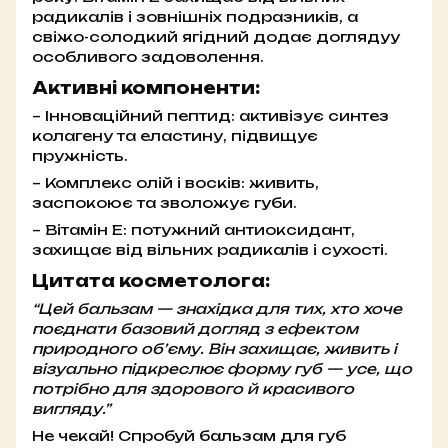
радикалів і зовнішніх подразників, а
свіжо-солодкий ягідний додає доглядуу
особливого задоволення.
Активні компоненти:
– Інноваційний пептид: активізує синтез
колагену та еластину, підвищує
пружність.
– Комплекс олій і восків: живить,
заспокоює та зволожує губи.
– Вітамін Е: потужний антиоксидант,
захищає від вільних радикалів і сухості.
Цитата косметолога:
“Цей бальзам — знахідка для тих, хто хоче
поєднати базовий догляд з ефектом
природного об’єму. Він захищає, живить і
візуально підкреслює форму губ — усе, що
потрібно для здорового й красивого
вигляду.”
Не чекай! Спробуй бальзам для губ