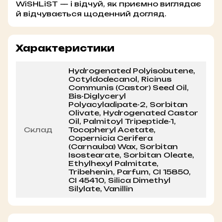
WiSHLiST — і відчуй, як приємно виглядає
й відчувається щоденний догляд.
Характеристики
Hydrogenated Polyisobutene,
Octyldodecanol, Ricinus
Communis (Castor) Seed Oil,
Bis-Diglyceryl
Polyacyladipate-2, Sorbitan
Olivate, Hydrogenated Castor
Oil, Palmitoyl Tripeptide-1,
Склад
Tocopheryl Acetate,
Copernicia Cerifera
(Carnauba) Wax, Sorbitan
Isostearate, Sorbitan Oleate,
Ethylhexyl Palmitate,
Tribehenin, Parfum, CI 15850,
CI 45410, Silica Dimethyl
Silylate, Vanillin